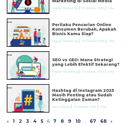
Marketing di Sosial Media
Digital Marketing
31 October 2025
Dita
Perilaku Pencarian Online
Konsumen Berubah, Apakah
Bisnis Kamu Siap?
Digital Marketing
24 October 2025
Dita
SEO vs GEO: Mana Strategi
yang Lebih Efektif Sekarang?
Digital Marketing
17 October 2025
Dita
Hashtag di Instagram 2025
Masih Penting atau Sudah
Ketinggalan Zaman?
Social Media
10 October 2025
Dita
‹
1
2
3
4
5
6
7
8
9
10
...
67
68
›