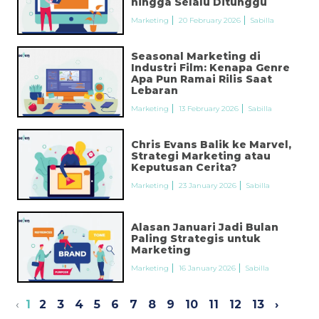
hingga Selalu Ditunggu
Marketing
20 February 2026
Sabilla
Seasonal Marketing di
Industri Film: Kenapa Genre
Apa Pun Ramai Rilis Saat
Lebaran
Marketing
13 February 2026
Sabilla
Chris Evans Balik ke Marvel,
Strategi Marketing atau
Keputusan Cerita?
Marketing
23 January 2026
Sabilla
Alasan Januari Jadi Bulan
Paling Strategis untuk
Marketing
Marketing
16 January 2026
Sabilla
‹
1
2
3
4
5
6
7
8
9
10
11
12
13
›