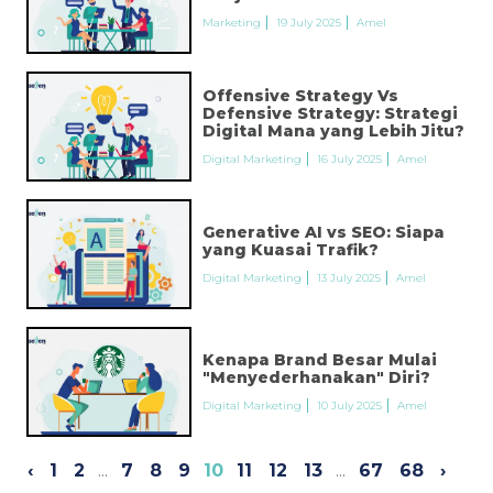
Marketing
19 July 2025
Amel
Offensive Strategy Vs
Defensive Strategy: Strategi
Digital Mana yang Lebih Jitu?
Digital Marketing
16 July 2025
Amel
Generative AI vs SEO: Siapa
yang Kuasai Trafik?
Digital Marketing
13 July 2025
Amel
Kenapa Brand Besar Mulai
"Menyederhanakan" Diri?
Digital Marketing
10 July 2025
Amel
‹
1
2
...
7
8
9
10
11
12
13
...
67
68
›