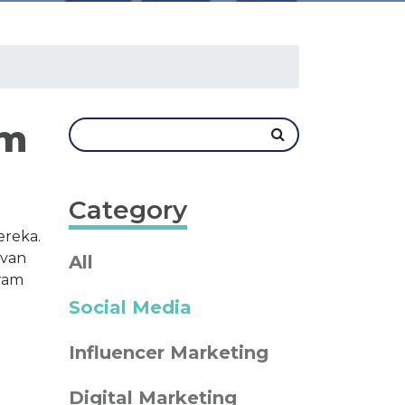
am
Category
reka.
evan
All
gram
Social Media
i
Influencer Marketing
Digital Marketing