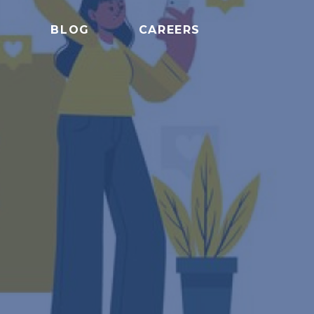
S
BLOG
CAREERS