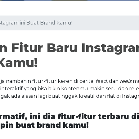
stagram ini Buat Brand Kamu!
n Fitur Baru Instagr
 Kamu!
a nambahin fitur-fitur keren di cerita,
feed
, dan
reels
me
r interaktif yang bisa bikin kontenmu makin seru dan rel
k ada alasan lagi buat nggak kreatif dan flat di Insta
matif, ini dia fitur-fitur terbaru d
apin buat brand kamu!