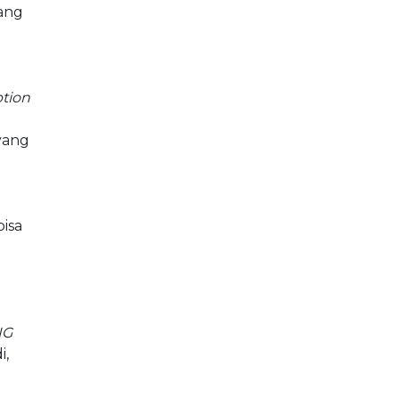
tang
tion
yang
bisa
IG
i,