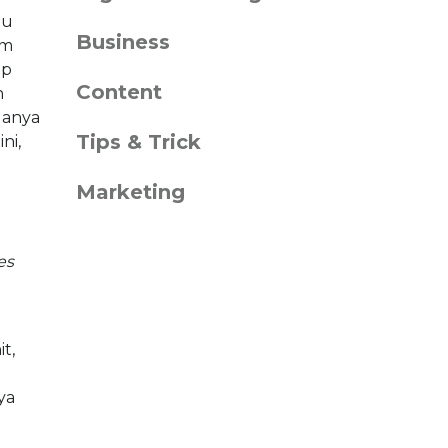
au
Business
am
ap
Content
n
uanya
Tips & Trick
ni,
Marketing
es
t,
ya