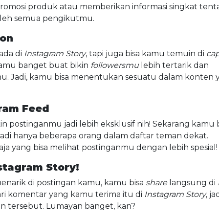
 promosi produk atau memberikan informasi singkat ten
oleh semua pengikutmu.
ion
ada di
Instagram Story
, tapi juga bisa kamu temuin di
cap
 kamu banget buat bikin
followersmu
lebih tertarik dan
u. Jadi, kamu bisa menentukan sesuatu dalam konten 
gram Feed
kin postinganmu jadi lebih eksklusif nih! Sekarang kamu 
adi hanya beberapa orang dalam daftar teman dekat.
 aja yang bisa melihat postinganmu dengan lebih spesial!
stagram Story!
enarik di postingan kamu, kamu bisa
share
langsung di
ri komentar yang kamu terima itu di
Instagram Story
, jad
n tersebut. Lumayan banget, kan?