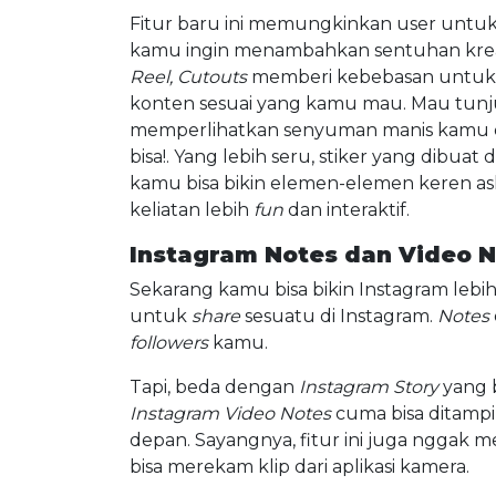
Fitur baru ini memungkinkan user untuk m
kamu ingin menambahkan sentuhan krea
Reel, Cutouts
memberi kebebasan untu
konten sesuai yang kamu mau. Mau tunj
memperlihatkan senyuman manis kamu 
bisa!. Yang lebih seru, stiker yang dibuat 
kamu bisa bikin elemen-elemen keren as
keliatan lebih
fun
dan interaktif.
Instagram Notes dan Video 
Sekarang kamu bisa bikin Instagram leb
untuk
share
sesuatu di Instagram.
Notes
followers
kamu.
Tapi, beda dengan
Instagram Story
yang b
Instagram Video Notes
cuma bisa ditampi
depan. Sayangnya, fitur ini juga nggak 
bisa merekam klip dari aplikasi kamera.