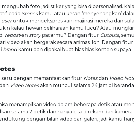
engubah foto jadi stiker yang bisa dipersonalisasi. Kal
tif pada
Stories
kamu atau kesan ‘menyenangkan’ dal
k
user
untuk mengekspresikan imajinasi mereka dan sul
ukin kalau hewan peliharaan kamu lucu? Atau mungki
di
repost
-an
story
pacarmu? Dengan fitur
Cutouts
, sem
dari video akan bergerak secara animasi loh. Dengan fitur i
li
brand
kamu dan dipakai buat hias hias konten supaya
Notes
ih seru dengan memanfaatkan fitur
Notes
dan
Video Not
dan
Video
Notes
akan muncul selama 24 jam di beranda
isa menampilkan video dalam beberapa detik atau meni
lkan selama 2 detik dan hanya bisa direkam dari kamera
mendukung pengambilan video dari galeri, jadi kamu han