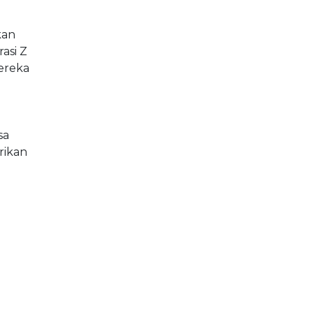
kan
asi Z
ereka
sa
rikan