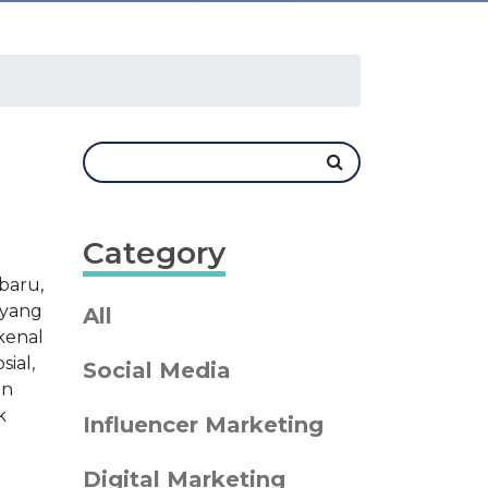
Category
baru,
 yang
All
kenal
ial,
Social Media
an
k
Influencer Marketing
Digital Marketing