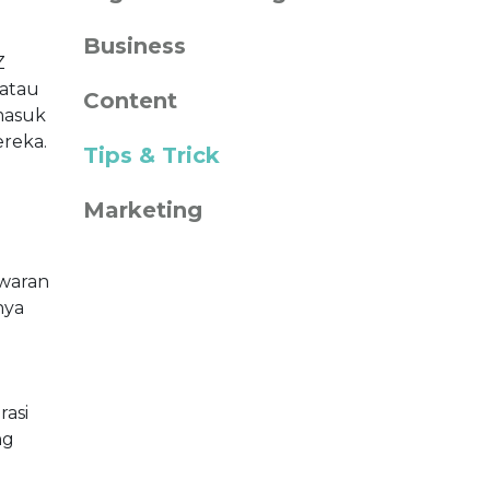
Business
Z
 atau
Content
masuk
ereka.
Tips & Trick
Marketing
waran
nya
rasi
ng