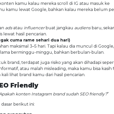
 konten kamu kalau mereka scroll di IG atau masuk ke
emu kamu lewat Google, bahkan kalau mereka belum p
kan
ads
atau
influencer
buat jangkau
audiens
baru, seka
s lewat hasil pencarian.
ak cuma rame sehari dua hari)
han maksimal 3–5 hari. Tapi kalau dia muncul di Google,
selama berminggu-minggu, bahkan berbulan-bulan.
brand, terdapat juga risiko yang akan dihadapi seper
formatif, atau malah misleading, maka kamu bisa kasih f
ali lihat brand kamu dari hasil pencarian.
EO Friendly
Apakah konten Instagram brand sudah SEO friendly?
”
asar berikut ini: