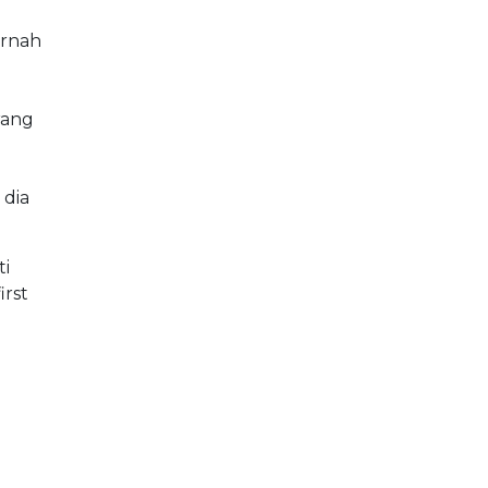
ernah
rang
 dia
ti
irst