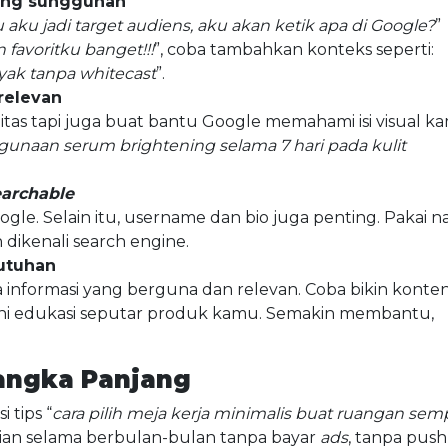
ang sungguhan
 aku jadi target audiens, aku akan ketik apa di Google?
”
 favoritku banget!!!
”, coba tambahkan konteks seperti:
yak tanpa whitecast
”.
 relevan
itas tapi juga buat bantu Google memahami isi visual k
gunaan serum brightening selama 7 hari pada kulit
earchable
oogle. Selain itu, username dan bio juga penting. Pakai 
 dikenali search engine.
utuhan
a informasi yang berguna dan relevan. Coba bikin konte
ini edukasi seputar produk kamu. Semakin membantu,
Jangka Panjang
 tips “
cara pilih meja kerja minimalis buat ruangan semp
arian selama berbulan-bulan tanpa bayar
ads
, tanpa push