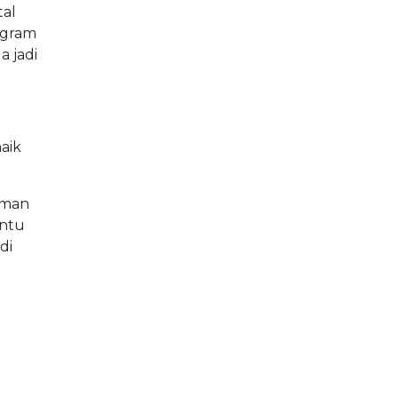
tal
agram
a jadi
aik
aman
antu
di