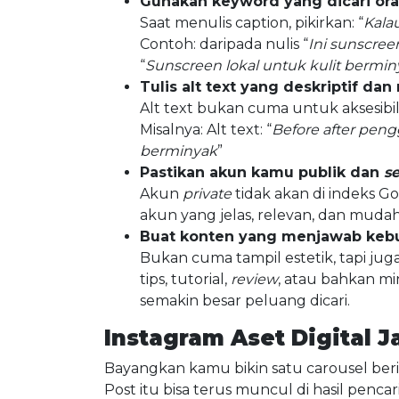
Gunakan keyword yang dicari or
Saat menulis caption, pikirkan: “
Kalau
Contoh: daripada nulis “
Ini sunscreen
“
Sunscreen lokal untuk kulit bermin
Tulis alt text yang deskriptif dan
Alt text bukan cuma untuk aksesibil
Misalnya: Alt text: “
Before after peng
berminyak
”
Pastikan akun kamu publik dan
s
Akun
private
tidak akan di indeks G
akun yang jelas, relevan, dan mudah
Buat konten yang menjawab keb
Bukan cuma tampil estetik, tapi jug
tips, tutorial,
review
, atau bahkan m
semakin besar peluang dicari.
Instagram Aset Digital 
Bayangkan kamu bikin satu carousel berisi
Post itu bisa terus muncul di hasil penc