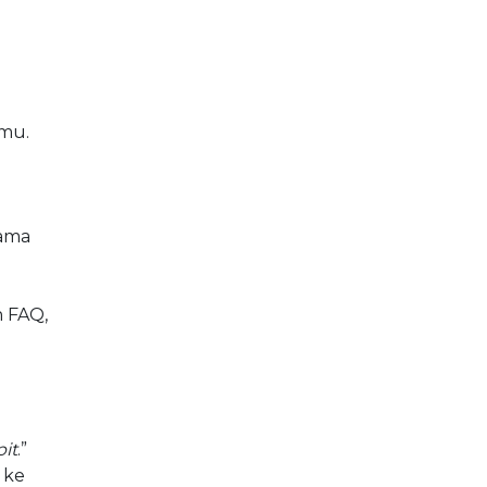
amu.
nama
n FAQ,
it
.”
 ke