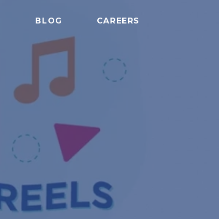
S
BLOG
CAREERS